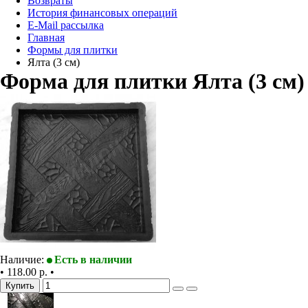
Возвраты
История финансовых операций
E-Mail рассылка
Главная
Формы для плитки
Ялта (3 см)
Форма для плитки Ялта (3 см)
Наличие:
Есть в наличии
•
118.00 р.
•
Купить